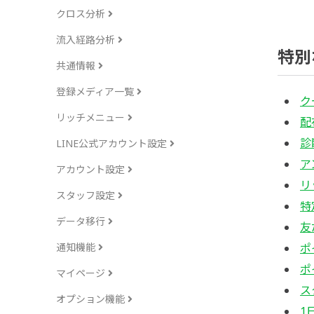
クロス分析
流入経路分析
特別
共通情報
登録メディア一覧
ク
リッチメニュー
配
診
LINE公式アカウント設定
ア
アカウント設定
リ
スタッフ設定
特
データ移行
友
通知機能
ポ
ポ
マイページ
ス
オプション機能
1