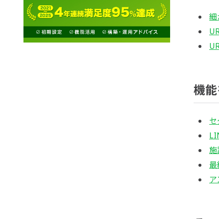
細
U
U
機能
セ
L
施
最
ア