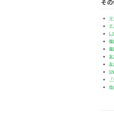
その
マ
テ
L
複
複
友
友
S
「
他