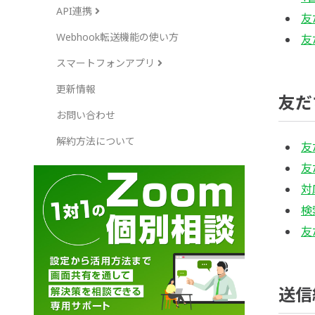
API連携
友
Webhook転送機能の使い方
友
スマートフォンアプリ
更新情報
友だ
お問い合わせ
解約方法について
友
友
対
検
友
送信