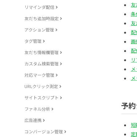
友
リマインダ配信
条
友だち追加時設定
友
アクション管理
配
タグ管理
画
配
友だち情報欄管理
リ
カスタム検索管理
メ
対応マーク管理
メ
URLクリック測定
サイトスクリプト
予約
ファネル分析
広告連携
短
コンバージョン管理
定